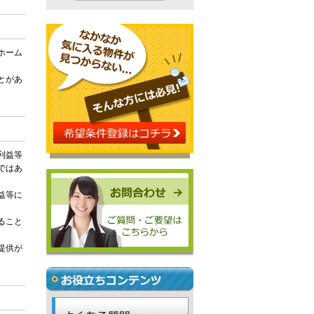
ホーム
とがあ
利益等
ではあ
益等に
ること
提供が