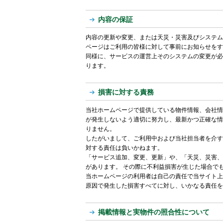
内容の保証
内容の更新や変更、または天災・災害及びシステム
ページはご利用の皆様に対して事前にお知らせをす
同様に、サービスの運営上そのシステムの変更が必
ります。
損害に対する責務
当社ホームページで提供している物件情報、会社情
が発生しないよう適切に努力し、最新かつ正確な情
りません。
したがいまして、ご利用中および当社担当者を介す
対する責任は負いかねます。
「サービス追加、変更、更新」や、「天災、災害、
があります。 その際に不利益損害が生じた場合で
当ホームページの利用者は自己の責任で当サイト上
原因で発生した損害すべてに対し、いかなる責任を
掲載情報と実物件の照合性について