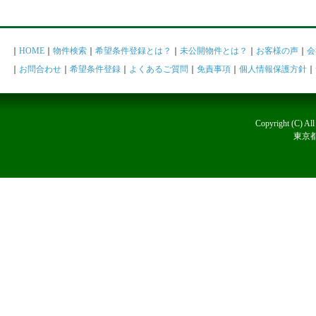
｜
HOME
｜
物件検索
｜
希望条件登録とは？
｜
未公開物件とは？
｜
お客様の声
｜
会
｜
お問合わせ
｜
希望条件登録
｜
よくあるご質問
｜
免責事項
｜
個人情報保護方針
｜
Copyright (C)
東京都