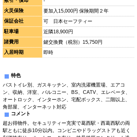
敷引・償却
-
火災保険
要加入15,000円 保険期間２年
保証会社
可 日本セーフティー
駐車場
近隣18,900円
諸費用
鍵交換費（税別）15,750円
入居時期
即時
特色
バストイレ別、ガスキッチン、室内洗濯機置場、エアコ
ン、収納、洋室、バルコニー、BS、CATV、エレベータ、
オートロック、インターホン、宅配ボックス、二階以上、
角部屋、インターネット対応
コメント
超お得物件。セキュリティー充実で葛西駅・西葛西駅の両
駅ともに徒歩10分以内。コンビニやドラッグストアも近く