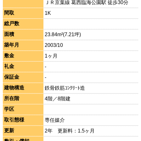
ＪＲ京葉線 葛西臨海公園駅 徒歩30分
間取
1K
総戸数
面積
23.84m²(7.21坪)
築年月
2003/10
敷金
1ヶ月
礼金
-
保証金
-
建物構造
鉄骨鉄筋ｺﾝｸﾘｰﾄ造
所在階
4階／8階建
学区
取引態様
専任媒介
更新
2年 更新料：1.5ヶ月