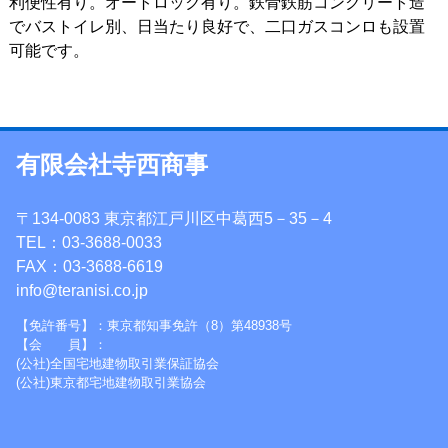
利便性有り。オートロック有り。鉄骨鉄筋コンクリート造
でバストイレ別、日当たり良好で、二口ガスコンロも設置
可能です。
有限会社寺西商事
〒134-0083 東京都江戸川区中葛西5－35－4
TEL：03-3688-0033
FAX：03-3688-6619
info@teranisi.co.jp
【免許番号】：東京都知事免許（8）第48938号
【会 員】：
(公社)全国宅地建物取引業保証協会
(公社)東京都宅地建物取引業協会