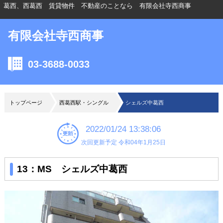
葛西、西葛西 賃貸物件 不動産のことなら 有限会社寺西商事
有限会社寺西商事
03-3688-0033
トップページ
西葛西駅・シングル
シェルズ中葛西
2022/01/24 13:38:06
次回更新予定 令和04年1月25日
13：MS シェルズ中葛西