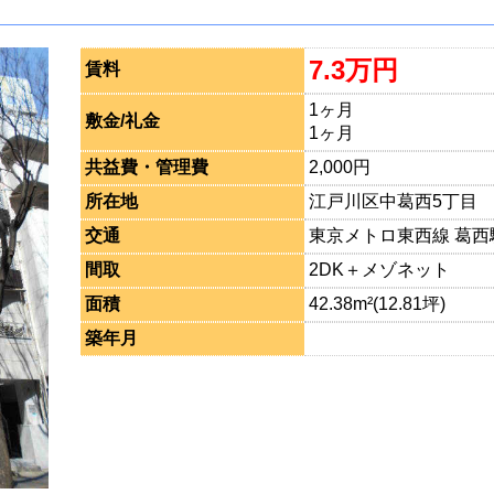
7.3万円
賃料
1ヶ月
敷金/礼金
1ヶ月
共益費・管理費
2,000円
所在地
江戸川区中葛西5丁目
交通
東京メトロ東西線 葛西
間取
2DK＋メゾネット
面積
42.38m²(12.81坪)
築年月